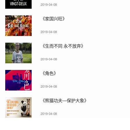
2019-04-08
《家国兴旺》
2019-04-08
《生而不同 永不放弃》
2019-04-08
《角色》
2019-04-08
《熊猫功夫—保护大象》
2019-04-08