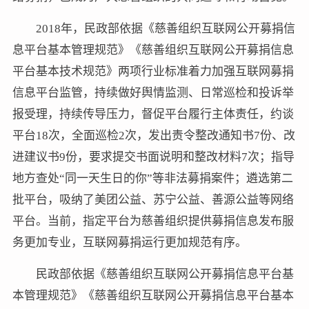
2018年，民政部依据《慈善组织互联网公开募捐信
息平台基本管理规范》《慈善组织互联网公开募捐信息
平台基本技术规范》两项行业标准着力加强互联网募捐
信息平台监管，持续做好舆情监测、日常巡检和投诉举
报受理，持续传导压力，督促平台履行主体责任，约谈
平台18次，全面巡检2次，发出责令整改通知书7份、改
进建议书9份，要求提交书面说明和整改材料7次；指导
地方查处“同一天生日的你”等非法募捐案件；遴选第二
批平台，吸纳了美团公益、苏宁公益、善源公益等网络
平台。当前，指定平台为慈善组织提供募捐信息发布服
务更加专业，互联网募捐运行更加规范有序。
民政部依据《慈善组织互联网公开募捐信息平台基
本管理规范》《慈善组织互联网公开募捐信息平台基本