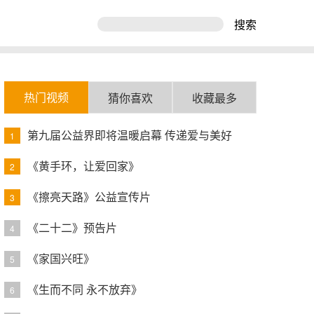
搜索
热门视频
猜你喜欢
收藏最多
第九届公益界即将温暖启幕 传递爱与美好
1
《黄手环，让爱回家》
2
《擦亮天路》公益宣传片
3
《二十二》预告片
4
《家国兴旺》
5
《生而不同 永不放弃》
6