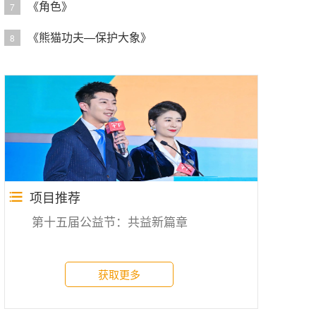
《角色》
7
《熊猫功夫—保护大象》
8
项目推荐
第十五届公益节：共益新篇章
获取更多