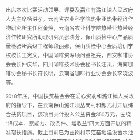
出席本次比赛活动领导、评委及嘉宾有潞江镇人民政府
人大主席杨洪孝，云南省农业科学院热带亚热带经济作
物研究所主任程金焕，云南省农业科学院热带亚热带经
济作物研究所助理研究员张晓芳，保山质检中心产品质
量检验所高级工程师段丽娜，保山质检中心金质培训学
校校长王宪文，中国咖啡资深顾问董祖亮，西安咖啡协
会会长仲庆华，四川咖啡技术协会秘书长汪凯，海南咖
啡协会秘书长符长明，云南省咖啡行业协会会长李晓波
等。
2018年底，中国扶贫基金会在爱心资助和潞江镇人民政
府的指导下，在云南保山潞江坝丛岗村和赧亢村开展综
合扶贫项目，该项目共计投入公益资金350万元，围绕
“降成本、赋能力、改条件、增收益”四大方面开展的精
准帮扶措施。截止目前已为丛岗村示范基地建设蓄水池