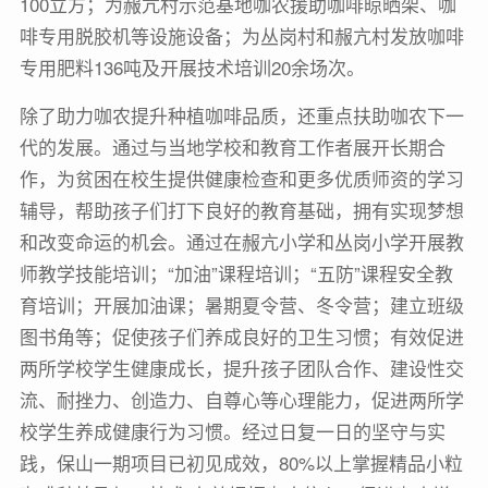
100立方；为赧亢村示范基地咖农援助咖啡晾晒架、咖
啡专用脱胶机等设施设备；为丛岗村和赧亢村发放咖啡
专用肥料136吨及开展技术培训20余场次。
除了助力咖农提升种植咖啡品质，还重点扶助咖农下一
代的发展。通过与当地学校和教育工作者展开长期合
作，为贫困在校生提供健康检查和更多优质师资的学习
辅导，帮助孩子们打下良好的教育基础，拥有实现梦想
和改变命运的机会。通过在赧亢小学和丛岗小学开展教
师教学技能培训；“加油”课程培训；“五防”课程安全教
育培训；开展加油课；暑期夏令营、冬令营；建立班级
图书角等；促使孩子们养成良好的卫生习惯；有效促进
两所学校学生健康成长，提升孩子团队合作、建设性交
流、耐挫力、创造力、自尊心等心理能力，促进两所学
校学生养成健康行为习惯。经过日复一日的坚守与实
践，保山一期项目已初见成效，80%以上掌握精品小粒