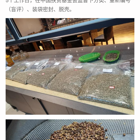
（盲评）、装袋密封、脱壳。