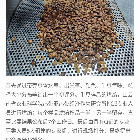
首先通过带壳豆含水率、出米率、颜色、生豆气味、粒
径大小分布等给出一个初评分。生豆样品的烘焙，由云
南省农业科学院热带亚热带经济作物研究所指派专业人
员进行烘焙；每个样品烘焙杯品一半，另一半留存，直
至比赛结果公布后7个工作日。最后由具有Q证的专业
评委人员5人组建的专家组，进行现场打分，最终得出
综合评分及排名。