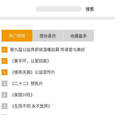
搜索
热门视频
猜你喜欢
收藏最多
第九届公益界即将温暖启幕 传递爱与美好
1
《黄手环，让爱回家》
2
《擦亮天路》公益宣传片
3
《二十二》预告片
4
《家国兴旺》
5
《生而不同 永不放弃》
6