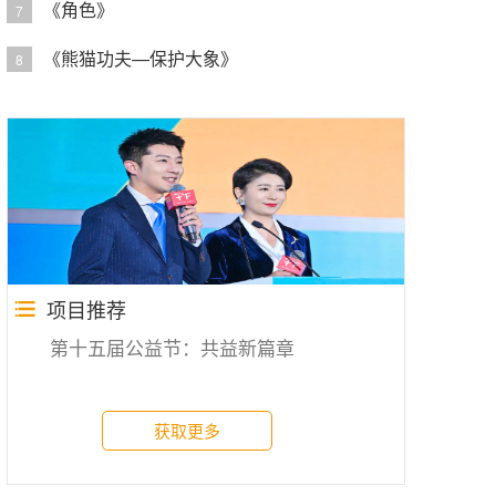
《角色》
7
《熊猫功夫—保护大象》
8
项目推荐
第十五届公益节：共益新篇章
获取更多