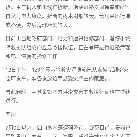
饭。由于树木和电线杆折断，造成道路交通堵塞和6个
自然村电力瘫痪。折断的树木树形较大，给居民出行造
成不便，灾后清理难度较大。
目前由当地政府部门、电力和通讯抢修部门、淄博市城
际救援队组成的应急救援队伍，正在有序进行道路清理
和电力恢复的抢修工作。
12日下午，126个壹基金救灾温暖箱已从安徽芜湖备灾
仓库发车，准备发放给莘县受灾严重的家庭。
与此同时，壹基金对南方洪涝灾害的救援行动也在持续
进行。
四川
7月9日以来，四川多地遭遇强降雨，截至目前，暴雨已
导致巴中、南充、广元、资阳、成都等地12万余人不同