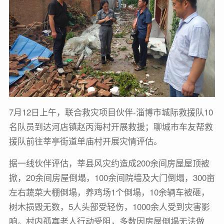
7月12日上午，联合救灾项目伙伴-淄博市城际救援队10
名队员到达河店镇赵丙海村开展救援；聊城市车友帮救
援队前往莘亭街道单庙村开展灾情评估。
据一线伙伴评估，莘县风灾约造成200余间房屋屋顶被
掀，20余间房屋倒塌，100余间院墙及大门倒塌，300亩
左右蔬菜大棚倒塌，养鸡场1个倒塌，10余辆车被砸，
树木损毁无数，5人头部受轻伤，1000余人受到灾害影
响。村内孤寡老人行动受阻，多数因房屋倒塌无法做