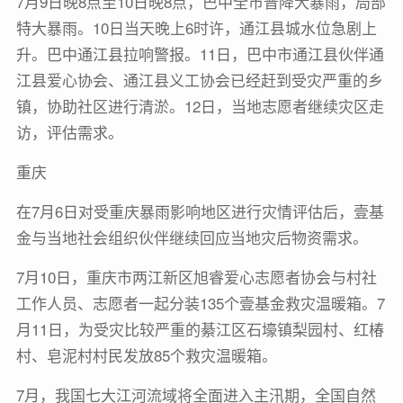
7月9日晚8点至10日晚8点，巴中全市普降大暴雨，局部
特大暴雨。10日当天晚上6时许，通江县城水位急剧上
升。巴中通江县拉响警报。11日，巴中市通江县伙伴通
江县爱心协会、通江县义工协会已经赶到受灾严重的乡
镇，协助社区进行清淤。12日，当地志愿者继续灾区走
访，评估需求。
重庆
在7月6日对受重庆暴雨影响地区进行灾情评估后，壹基
金与当地社会组织伙伴继续回应当地灾后物资需求。
7月10日，重庆市两江新区旭睿爱心志愿者协会与村社
工作人员、志愿者一起分装135个壹基金救灾温暖箱。7
月11日，为受灾比较严重的綦江区石壕镇梨园村、红椿
村、皂泥村村民发放85个救灾温暖箱。
7月，我国七大江河流域将全面进入主汛期，全国自然