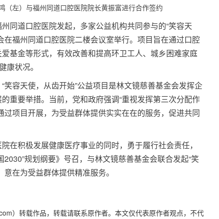
鸿（左）与福州同道口腔医院院长黄振富进行合作签约
州同道口腔医院发起，多家公益机构共同参与的“笑容天
会在福州同道口腔医院二楼会议室举行。项目旨在通过口腔
关爱基金等形式，有效改善和提高环卫工人、城乡困难家庭
腔健康状况。
“笑容天使，从齿开始”公益项目是林文镜慈善基金会发挥企
的重要举措。当前，党和政府强调“重视发挥第三次分配作
通过项目开展，为受益群体提供实实在在的服务，促进共同
医院在积极发展健康医疗事业的同时，勇于履行社会责任，
2030”规划纲要》号召，与林文镜慈善基金会联合发起“笑
，意在为受益群体提供精准服务。
yidaily.com）转载作品，转载请联系原作者。本文仅代表原作者观点，不代