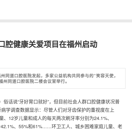
”口腔健康关爱项目在福州启动
福州同道口腔医院发起，多家公益机构共同参与的“笑容天使，
福州同道口腔医院二楼会议室举行。
霏）俗话说“牙好胃口就好”，但目前社会人群口腔健康状况普
行病学调查数据显示：尽管人们对牙齿保护的重视度在上
、12岁儿童和成人的每天两次刷牙率分别为24.1%、
别为42.1%、55%和61%……环卫工人、城乡困难家庭儿童、老