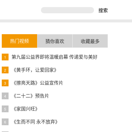
搜索
热门视频
猜你喜欢
收藏最多
第九届公益界即将温暖启幕 传递爱与美好
1
《黄手环，让爱回家》
2
《擦亮天路》公益宣传片
3
《二十二》预告片
4
《家国兴旺》
5
《生而不同 永不放弃》
6