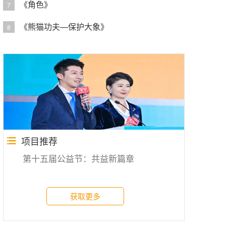
《角色》
7
《熊猫功夫—保护大象》
8
项目推荐
第十五届公益节：共益新篇章
获取更多