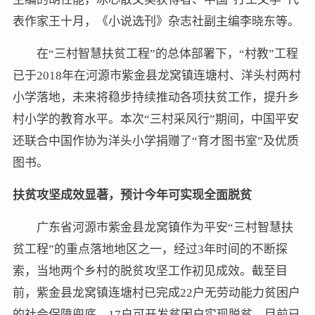
表作家王十月，《小说选刊》杂志社副主编李晓东等。
在“三村智慧扶贫工程”的总体部署下，“村教”工程
已于2018年在河源市紫金县龙窝镇连塘村、洋头村两村
小学落地，未来将稳步持续推动各项扶贫工作，提升乡
村小学的教育水平。本次“三村采风行”期间，中国平安
还联合中国作协为洋头小学捐赠了“育才图书室”及优质
图书。
扶贫攻坚成效显著，预计今年可实现全面脱贫
广东省河源市紫金县龙窝镇作为平安“三村智慧扶
贫工程”的重点落地地区之一，经过3年时间的不断探
索，当地两个乡村的脱贫攻坚工作初见成效。截至目
前，紫金县龙窝镇连塘村已完成22户无劳动能力贫困户
的社会保障兜底，17户可开发贫困户实现脱贫，目前已