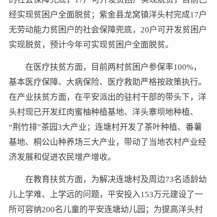
经实现贫困户全面脱贫；紫金县龙窝镇洋头村完成17户
无劳动能力贫困户的社会保障兜底，20户可开发贫困户
实现脱贫，预计今年可实现贫困户全面脱贫。
在医疗扶贫方面，目前两村贫困户参保率100%，
基本医疗保障、大病保险、医疗救助严格按政策执行。
在产业扶贫方面，在平安派出的驻村干部的带头下，洋
头村现已开发红肉蜜柚种植基地、洋头寨坝地种植、
“荆竹排”茶园3大产业；连塘村开发了茶叶种植、番薯
基地、桐公山种养场三大产业，带动了当地农村产业经
济发展和促进农民增产增收。
在教育扶贫方面，为解决连塘村及周边73名适龄幼
儿上学难、上学远的问题，平安投入153万元建设了一
所可容纳200名儿童的平安连塘幼儿园；为提高洋头村