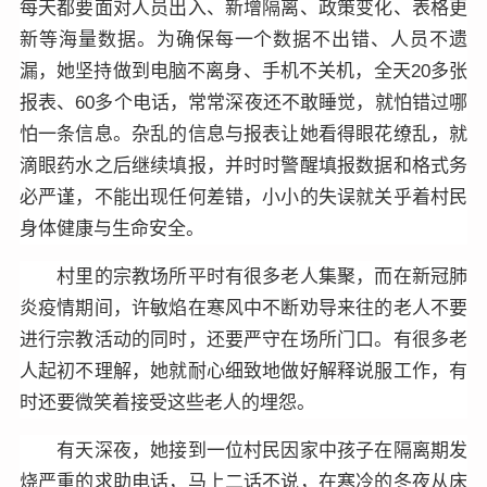
每天都要面对人员出入、新增隔离、政策变化、表格更
新等海量数据。为确保每一个数据不出错、人员不遗
漏，她坚持做到电脑不离身、手机不关机，全天20多张
报表、60多个电话，常常深夜还不敢睡觉，就怕错过哪
怕一条信息。杂乱的信息与报表让她看得眼花缭乱，就
滴眼药水之后继续填报，并时时警醒填报数据和格式务
必严谨，不能出现任何差错，小小的失误就关乎着村民
身体健康与生命安全。
村里的宗教场所平时有很多老人集聚，而在新冠肺
炎疫情期间，许敏焰在寒风中不断劝导来往的老人不要
进行宗教活动的同时，还要严守在场所门口。有很多老
人起初不理解，她就耐心细致地做好解释说服工作，有
时还要微笑着接受这些老人的埋怨。
有天深夜，她接到一位村民因家中孩子在隔离期发
烧严重的求助电话，马上二话不说，在寒冷的冬夜从床