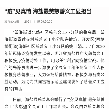
“疫”见真情 海盐最美慈善义工显担当
慈善公益报
2021-11-15 09:50:00
“望海街道北荡社区慈善义工小分队的鲁高凤、望
海街道青莲寺村慈善义工小分队许敏焰、开发区(西塘
桥街道)海城社区慈善义工小分队的姚叶娟……”自2020
年新冠肺炎疫情发生以来，浙江省海盐县广大慈善义工
积极投身疫情防控工作，用最美“逆行”向疫情宣战。他
们的先锋事迹进一步激发了全县义工组织与义工个人积
极投身慈善事业，大力弘扬慈善精神，积极参与各类公
益活动，为助力共同富裕示范区建设发挥了慈善义工应
有的作用。
日前，海盐县慈善总会举行了“‘疫’见真情 最美慈善
义工”表彰暨全县义工工作培训会。会议由县慈善总会