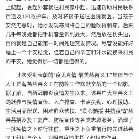
上爬起，裹起外套就往村民家中赶，迅速帮助村民联系
街道及120救护车，及时将孩子送往医院就医，当孩子
安然无恙时，她才发现寒风将自己的脸吹得刺痛。后来
几乎每晚她都把手机音量调到最大，然后放在枕头边，
目的就是自己能第一时间处理突发情况。尽管没能好好
睡上一个个安稳觉，但若自己的辛苦和汗水能换来村民
的平安，她觉得那一切都是值得的。
此次受到表彰的“疫见真情 最美慈善义工”集体与个
人正是海盐慈善义工在防控工作默默奋战的一个缩影。
据了解，自新冠肺炎疫情发生以来，该县广大慈善义工
踊跃参与疫情宣传、入户排查、卡点执勤、心理援助、
生活用品配送、困难群众帮扶、“爱心驰援 共抗疫情”慈
善募捐及复工复产、防疫宣传等各类志愿服务，涌现了
一批疫情之下逆行往前、重压之下负重前行的先进慈善
义工组织与个人，为阻击疫情发挥了积极的作用。