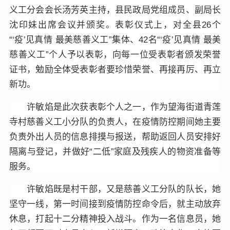
义工分会会长汤芳英主持，县民政局党组成员、副局长
沈印妹出席会议并颁奖。表彰仪式上，对全县26个
“‘疫’见真情 最美慈善义工”集体、42名“‘疫’见真情 最美
慈善义工”个人予以表彰，向每一位受表彰者颁发荣誉
证书，勉励全体受表彰者要珍惜荣誉、再接再厉、再立
新功。
许敏焰是此次获表彰个人之一，作为望海街道青莲
寺村慈善义工小分队的负责人，在疫情防控期间她主要
负责外出人员的信息排摸与报送，帮助返回人员安排好
隔离与登记，并做好“二低”家庭及残疾人的物资准备等
服务。
许敏焰既是村干部，又是慈善义工分队的队长，她
坚守一线，第一时间接到疫情防控命令后，就主动放弃
休息，打起十二分精神投入战斗。作为一名信息员，她