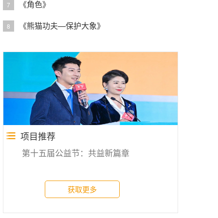
《角色》
7
《熊猫功夫—保护大象》
8
项目推荐
第十五届公益节：共益新篇章
获取更多