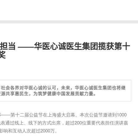
爱担当 ——华医心诚医生集团揽获第十
奖
了社会各界对华医心诚的认可，未来，华医心诚医生集团也将继
资源共享惠民生，为筑梦健康中国发展贡献力量。
事——第十二届公益节在上海盛大启幕。本次公益节邀请到1000
表通过线上、线下的方式出席，超过200位重要代表担任演讲嘉
影响和互动人次超过2000万。