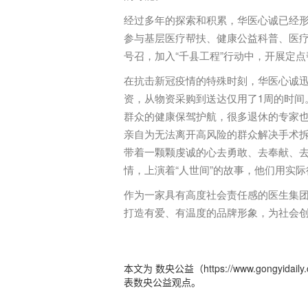
经过多年的探索和积累，华医心诚已经形
参与基层医疗帮扶、健康公益科普、医疗
号召，加入“千县工程”行动中，开展定
在抗击新冠疫情的特殊时刻，华医心诚
资，从物资采购到送达仅用了1周的时间
群众的健康保驾护航，很多退休的专家也
亲自为无法离开高风险的群众解决手术拆
带着一颗颗虔诚的心去勇敢、去奉献、去
情，上演着“人世间”的故事，他们用实际
作为一家具有高度社会责任感的医生集
打造有爱、有温度的品牌形象，为社会
本文为 数央公益（https://www.gong
表数央公益观点。