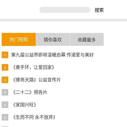
搜索
热门视频
猜你喜欢
收藏最多
第九届公益界即将温暖启幕 传递爱与美好
1
《黄手环，让爱回家》
2
《擦亮天路》公益宣传片
3
《二十二》预告片
4
《家国兴旺》
5
《生而不同 永不放弃》
6