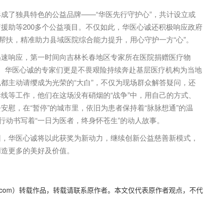
成了独具特色的公益品牌——“华医先行守护心”，共计设立或
援助等200多个公益项目。不仅如此，华医心诚还积极响应政府
点帮扶，精准助力县域医院综合能力提升，用心守护一方“心”。
迅速响应，第一时间向吉林长春地区专家所在医院捐赠医疗物
。华医心诚的专家们更是不畏艰险持续奔赴基层医疗机构为当地
都主动请缨成为光荣的“大白”，不仅为现场群众解答疑问，还
线等工作，他们在这场没有硝烟的“战争”中，用自己的方式、
安慰，在“暂停”的城市里，依旧为患者保持着“脉脉想通”的温
行动书写着“一日为医者，终身怀苍生”的动人故事。
团，华医心诚将以此获奖为新动力，继续创新公益慈善新模式，
创造更多的美好及价值。
yidaily.com）转载作品，转载请联系原作者。本文仅代表原作者观点，不代