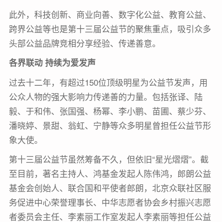
此外，科技创新、商业向善、数字化公益、教育公益、
跨界公益等也是第十三届公益节的聚焦重点，吸引众多
头部公益品牌竞相分享经验、传递善意。
各界联动 持续为爱发声
过去十二年，有超过150位顶级明星为公益节发声，用
公众人物的强大影响力传递善的力量。包括张译、陆
毅、于和伟、张国强、杨幂、李小鹏、苗圃、蔡少芬、
潘晓婷、景甜、翁虹、宁静等众多明星曾担任公益节形
象大使。
第十三届公益节虽然筹备不久，但依旧“星光熠熠”。截
至目前，著名主持人、鸿基金发起人陈伟鸿，郎朗公益
基金会创始人、联合国和平使者郎朗，北京众联社区服
务促进中心荣誉理事长、中华志愿者协会乡村振兴志愿
者委员会主任、李素丽工作室发起人李素丽等担任公益