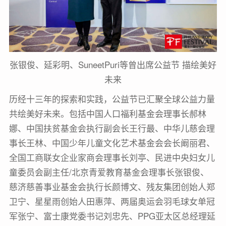
张银俊、延彩明、SuneetPuri等曾出席公益节 描绘美好
未来
历经十三年的探索和实践，公益节已汇聚全球公益力量
共绘美好未来。包括中国人口福利基金会理事长郝林
娜、中国扶贫基金会执行副会长王行最、中华儿慈会理
事长王林、中国少年儿童文化艺术基金会会长阚丽君、
全国工商联女企业家商会理事长刘亭、民进中央妇女儿
童委员会副主任/北京青爱教育基金会理事长张银俊、
慈济慈善事业基金会执行长颜博文、残友集团创始人郑
卫宁、星星雨创始人田惠萍、两届奥运会羽毛球女单冠
军张宁、富士康党委书记刘忠先、PPG亚太区总经理延