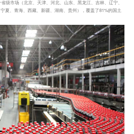
9个省级市场（北京、天津、河北、山东、黑龙江、吉林、辽宁、
宁夏、青海、西藏、新疆、湖南、贵州），覆盖了81%的国土