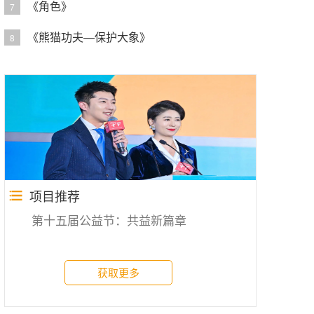
《角色》
7
《熊猫功夫—保护大象》
8
项目推荐
第十五届公益节：共益新篇章
获取更多