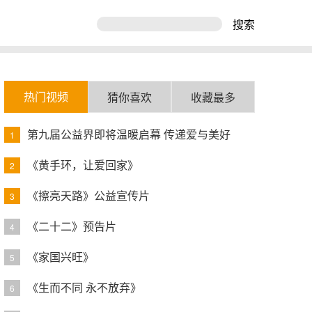
搜索
热门视频
猜你喜欢
收藏最多
第九届公益界即将温暖启幕 传递爱与美好
1
《黄手环，让爱回家》
2
《擦亮天路》公益宣传片
3
《二十二》预告片
4
《家国兴旺》
5
《生而不同 永不放弃》
6