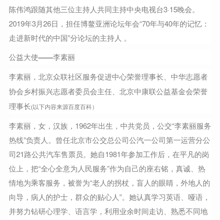
陈伟鸿跟随其他三位主持人共同主持中央电视台3·15晚会。
2019年3月26日，担任博鳌亚洲论坛年会“70年与40年的记忆：
走进新时代的中国”分论坛的主持人 。
公益大使——李素丽
李素丽，北京众联社区服务促进中心荣誉理事长、中华志愿者
协会乡村振兴志愿者委员会主任、北京中康联公益基金会荣誉
理事长
(以下内容来源百度百科）
李素丽，女，汉族，1962年出生，中共党员，公交“李素丽服务
热线”负责人。曾任北京市公交总公司公汽一公司第一运营分公
司21路公共汽车售票员。她自1981年参加工作后，在平凡的岗
位上，把“全心全意为人民服务”作为自己的座右铭，真诚、热
情地为乘客服务，被誉为“老人的拐杖，盲人的眼睛，外地人的
向导，病人的护士，群众的贴心人”。她认真学习英语、哑语，
并努力钻研心理学、语言学，利用业余时间走访、熟悉不同地