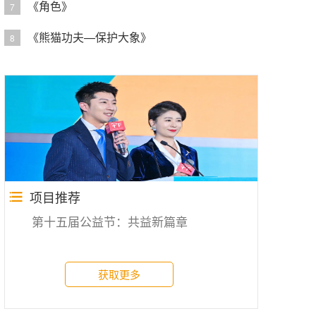
《角色》
7
《熊猫功夫—保护大象》
8
项目推荐
第十五届公益节：共益新篇章
获取更多