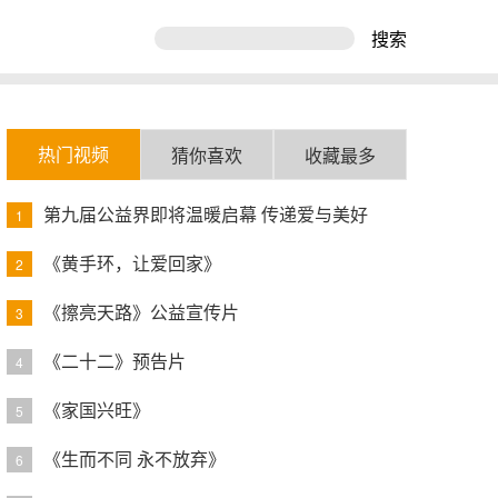
搜索
热门视频
猜你喜欢
收藏最多
第九届公益界即将温暖启幕 传递爱与美好
1
《黄手环，让爱回家》
2
《擦亮天路》公益宣传片
3
《二十二》预告片
4
《家国兴旺》
5
《生而不同 永不放弃》
6