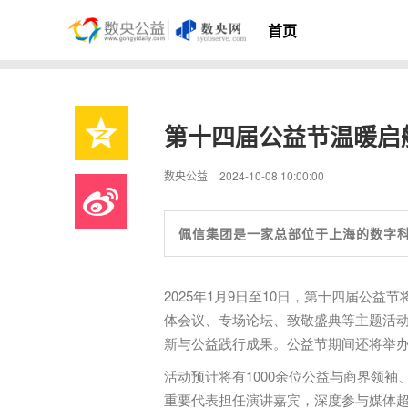
首页
第十四届公益节温暖启
数央公益
2024-10-08 10:00:00
佩信集团是一家总部位于上海的数字
2025年1月9日至10日，第十四届公
体会议、专场论坛、致敬盛典等主题活动。
新与公益践行成果。公益节期间还将举办2
活动预计将有1000余位公益与商界领袖
重要代表担任演讲嘉宾，深度参与媒体超过