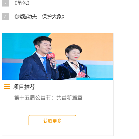
《角色》
7
《熊猫功夫—保护大象》
8
项目推荐
第十五届公益节：共益新篇章
获取更多