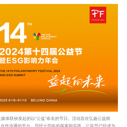
众媒体联袂发起的以“公益”命名的节日。活动旨在弘扬公益精
、合作沟通的平台。历经十四年的探索和实践，公益节已经成为