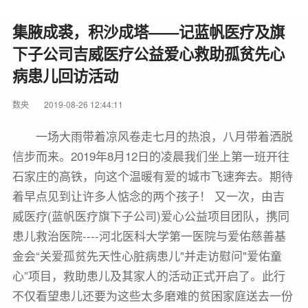
集腋成裘，积沙成塔——记蓝帆医疗及旗
下子公司吉威医疗公益爱心救助孤贫先心
病患儿回访活动
数央
2019-08-26 12:44:11
一场大雨带着凉风卷走七月的热浪，八月带着洒脱
信步而来。2019年8月12日的凌晨我们坐上第一班开往
石家庄的高铁，向这个温暖有爱的城市飞速奔去。期待
着早点见到让许多人惦念的两个孩子！ 又一次，由吉
威医疗(蓝帆医疗旗下子公司)爱心公益项目团队，携同
患儿救治医院----河北医科大学第一医院与爱佑慈善基
金会“关爱孤贫先天性心脏病患儿"并走访慰问"爱佑童
心”项目，救助患儿及其家人的活动正式开启了。此行
不仅看望患儿还要为这些太多磨难的贫困家庭送去一份