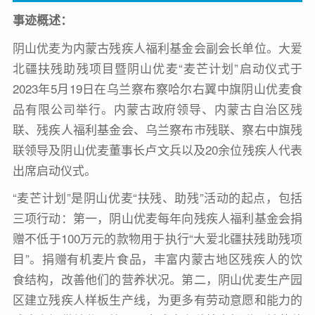
事迹概述：
阴山优麦
为内蒙古残疾人福利基金会副会长单位。大爱
北疆扶残助残项目暨阴山优麦“麦芒计划”启动仪式于
2023年5月19日在乌兰察布察哈尔右翼中旗阴山优麦食
品有限公司举行。内蒙古政府领导、内蒙古自治区残
联、残疾人福利基金会、乌兰察布市残联、察右中旗残
联领导及阴山优麦董事长卢文兵以及20余位残疾人代表
出席启动仪式。
“麦芒计划”是阴山优麦“扶残、助残”活动的起点，包括
三项行动：第一，阴山优麦每年向残疾人福利基金会捐
赠不低于100万元的款物用于执行“大爱北疆扶残助残项
目”。捐赠有机麦片食品，丰富内蒙古地区残疾人的饮
食结构，改善他们的营养状况。第二，阴山优麦生产园
区建立残疾人样板生产线，为更多有劳动意愿和能力的