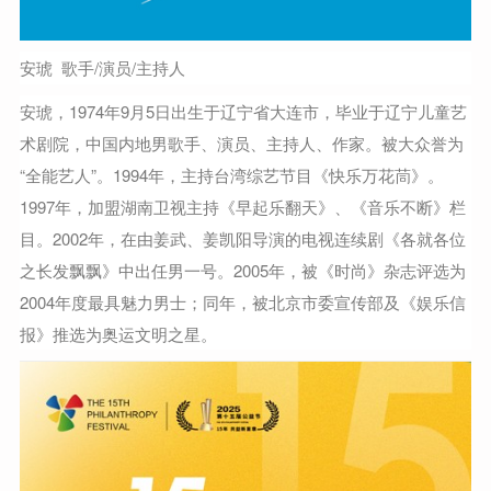
安琥
歌手/演员/主持人
安琥，1974年9月5日出生于辽宁省大连市，毕业于辽宁儿童艺
术剧院，中国内地男歌手、演员、主持人、作家。被大众誉为
“全能艺人”。1994年，主持台湾综艺节目《快乐万花茼》。
1997年，加盟湖南卫视主持《早起乐翻天》、《音乐不断》栏
目。2002年，在由姜武、姜凯阳导演的电视连续剧《各就各位
之长发飘飘》中出任男一号。2005年，被《时尚》杂志评选为
2004年度最具魅力男士；同年，被北京市委宣传部及《娱乐信
报》推选为奥运文明之星。