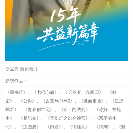
沙宝亮
演员/歌手
影视作品：
《藏海传》、《七根心简》、《哈尔滨一九四四》、《解
密》、《公诉》、《古董局中局2》、《挺而走险》、《星汉
灿烂》、《青春创世纪》、《女士的法则》、《你好，神枪
手》、《相思令》、《鬼吹灯之昆仑神宫》、《亲爱的生
命》、《虫图腾》、《归路》、《街娃儿》、《狗阵》、《魅