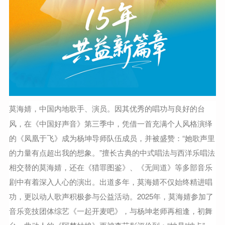
莫海婧
，中国内地歌手、演员。因其优秀的唱功与良好的台
风，在《中国好声音》第三季中，凭借一首充满个人风格演绎
的《凤凰于飞》成为杨坤导师队伍成员，并被盛赞：“她歌声里
的力量有点超出我的想象。”擅长古典的中式唱法与西洋乐唱法
相交替的莫海婧，还在《猎罪图鉴》、《无间道》等多部音乐
剧中有着深入人心的演出。出道多年，莫海婧不仅始终精进唱
功，更以动人歌声积极参与公益活动。2025年，莫海婧参加了
音乐竞技团体综艺《一起开麦吧》，与杨坤老师再相逢，初舞