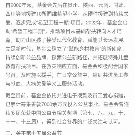
自2000年起，基金会先后在贵州、陕西、云南、甘肃、
四川等地援建10所同维希望小学，从硬件援建到持续关
爱，逐步完成“希望工程一期”项目。2022年，基金会启
动“希望工程二期”，推动项目从基础帮扶转向人才培
育，助力山区孩子接受现代化教育，赋能其长远发展。
立足新时代，基金会确立了“赋能乡村
教育
”的新使命，
持续创新公益品牌、探索公益新路径，并拓展特殊儿童
教育帮扶项目。在救灾响应方面，基金会积极配合国家
号召，及时施以援手；在日常公益中，组织共进员工参
与献血、大病关爱等义工服务活动。
截至目前，基金会依托共进电子拨款及员工爱心捐赠，
已累计筹集善款7000余万元投入公益事业。基金会曾连
续多届荣获中国公益节相关奖项（第七、八、九、十、
十一、十三届），得到社会各界的广泛关注与认可。
二、关于第十五届公益节