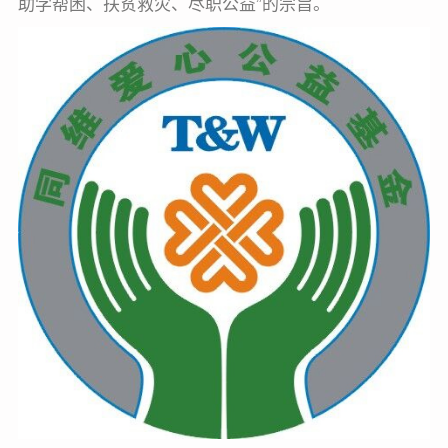
助学帮困、扶贫救灾、尽职公益”的宗旨。