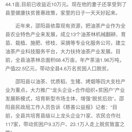
44.1亩,目前已收益近10万元。现在他的妻子还享受到了
县里健康扶贫普惠政策，家里的日子一天天好起来。
近年来，邵阳县依靠现有资源，把油茶产业作为全
县农业特色产业来发展，成立13个油茶林机械翻耕、育
苗、栽植、施肥、修枝、采摘等专业化服务公司，建立
油茶产业科技服务平台，大力扶持油茶产业发展。目
前，全县油茶林总面积68.4万亩，年产茶油1.96万吨，
产值22.5亿元，带动全县4.6万名贫困人口脱贫。
邵阳县以油茶、优质稻、生猪、烤烟等四大支柱产
业为重点，大力推广“龙头企业+合作组织+贫困户”产业
发展新模式，培育新型市场主体，增强“脱贫后劲”。邵
阳县民政局工作人员告诉《慈善公益报》记者：“目
前，全县共培育县级以上龙头企业71家、农民合作社
117家，带动贫困户9.3万户、23.1万人走上脱贫致富之