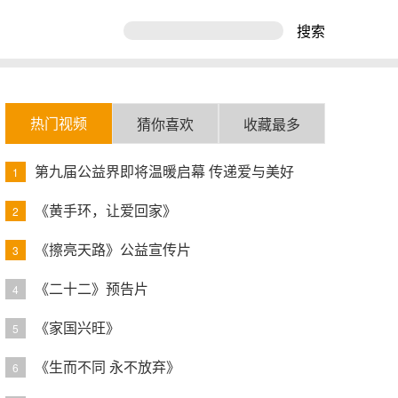
搜索
热门视频
猜你喜欢
收藏最多
第九届公益界即将温暖启幕 传递爱与美好
1
《黄手环，让爱回家》
2
《擦亮天路》公益宣传片
3
《二十二》预告片
4
《家国兴旺》
5
《生而不同 永不放弃》
6