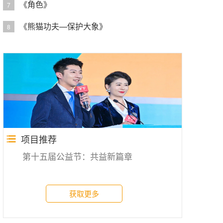
《角色》
7
《熊猫功夫—保护大象》
8
项目推荐
第十五届公益节：共益新篇章
获取更多