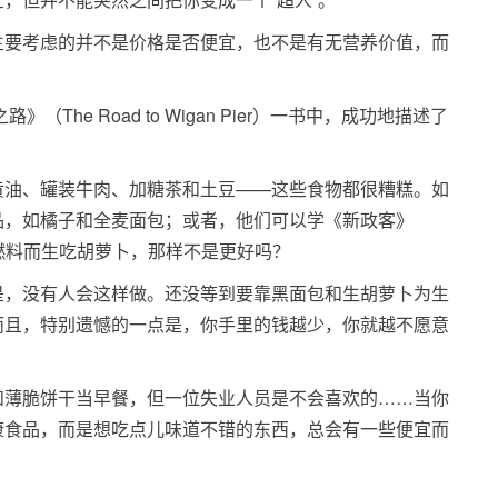
主要考虑的并不是价格是否便宜，也不是有无营养价值，而
The Road to Wigan Pier）一书中，成功地描述了
黄油、罐装牛肉、加糖茶和土豆——这些食物都很糟糕。如
品，如橘子和全麦面包；或者，他们可以学《新政客》
为节省燃料而生吃胡萝卜，那样不是更好吗？
是，没有人会这样做。还没等到要靠黑面包和生胡萝卜为生
而且，特别遗憾的一点是，你手里的钱越少，你就越不愿意
和薄脆饼干当早餐，但一位失业人员是不会喜欢的……当你
康食品，而是想吃点儿味道不错的东西，总会有一些便宜而