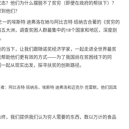
状态？他们为什么摆脱不了贫穷（即便在政府的帮扶下）？
帮到他们？
者之一的埃斯特·迪弗洛在她与阿比吉特·班纳吉合著的《贫穷的
五大洲，调查贫困人群最集中的18个国家和地区，深度剖
。
段的当下，让我们跟随诺奖经济学家，一起走进全世界最贫
找帮助他们更有效的方式——为了我国尚在贫困线下的同
们一起从现实出发，探寻扶贫的创新路径。
者：阿比吉特·班纳吉，埃斯特·迪弗洛和迈克尔·克雷默，他们因其
告终，我们提供我们认为穷人需要的东西，数以万计的食品
。