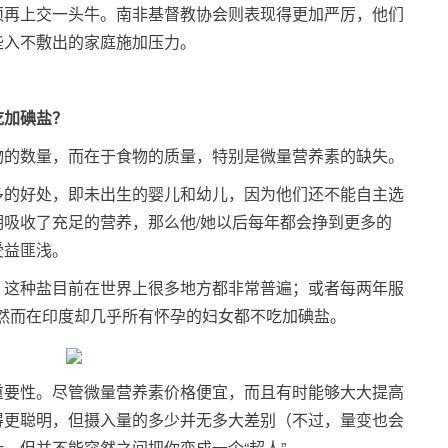
须再上交一头牛。南非基督教协会则表现得更加严厉，他们
些入不敷出的家庭施加压力。
吃加碘盐？
物的数量，而在于食物的质量，特别是微量营养素的缺失。
多的好处，即未出生的婴儿和幼儿，因为他们还不能自主选
吸收了充足的营养，那么他/她以后每年都会挣到更多的
受益匪浅。
，这种盐目前在世界上很多地方都非常普遍；或者每两年服
,然而在印度却几乎所有怀孕的妇女都不吃加碘盐。
重要性。尽管微量营养素价格便宜，而且有时能够大大提高
得更聪明，但摄入量的多少并无多大差别（不过，量变也会
，但并不能突然之间把你变成一个“超人”。