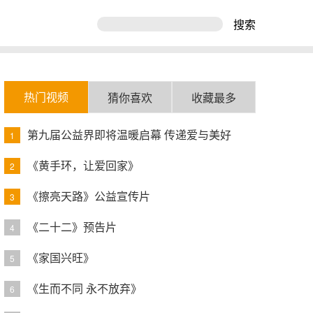
搜索
热门视频
猜你喜欢
收藏最多
第九届公益界即将温暖启幕 传递爱与美好
1
《黄手环，让爱回家》
2
《擦亮天路》公益宣传片
3
《二十二》预告片
4
《家国兴旺》
5
《生而不同 永不放弃》
6