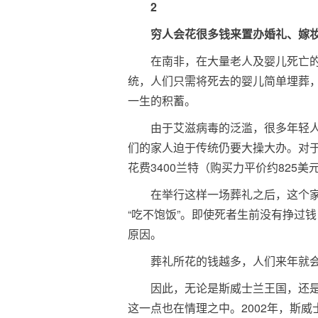
2
穷人会花很多钱来置办婚礼、嫁
在南非，在大量老人及婴儿死亡
统，人们只需将死去的婴儿简单埋葬
一生的积蓄。
由于艾滋病毒的泛滥，很多年轻
们的家人迫于传统仍要大操大办。对
花费3400兰特（购买力平价约825
在举行这样一场葬礼之后，这个
“吃不饱饭”。即使死者生前没有挣过
原因。
葬礼所花的钱越多，人们来年就
因此，无论是斯威士兰王国，还是
这一点也在情理之中。2002年，斯