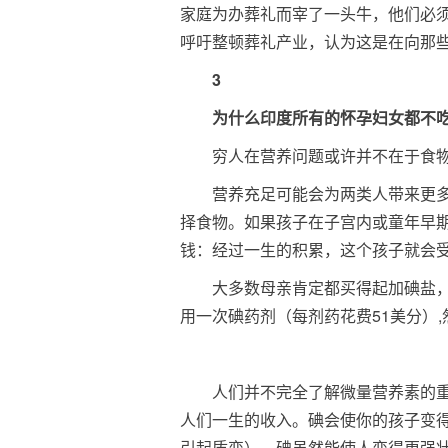
家庭为办葬礼而宰了一头牛，他们必
呼吁整顿葬礼产业，认为这是在向那
3
为什么印度所有的怀孕妇女
都不
穷人在营养问题或许并不在于食
营养充足可能会为两类人带来更
择食物。如果孩子在子宫内或童年早期
钱：经过一生的积累，这个孩子就会
大多数母亲肯定都买得起加碘盐
用一次碘药剂（每剂药花费51美分）
人们并不完全了解微量营养素的
人们一生的收入。碘会使你的孩子变
引起质变）。碘虽然能使人变得更强壮