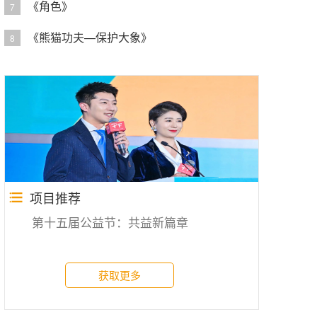
《角色》
7
《熊猫功夫—保护大象》
8
项目推荐
第十五届公益节：共益新篇章
获取更多