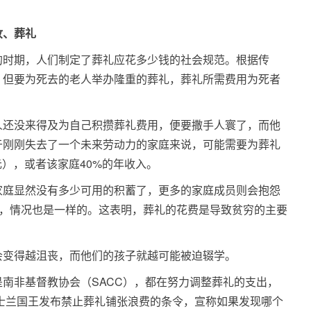
妆、葬礼
的时期，人们制定了葬礼应花多少钱的社会规范。根据传
，但要为死去的老人举办隆重的葬礼，葬礼所需费用为死者
人还没来得及为自己积攒葬礼费用，便要撒手人寰了，而他
于刚刚失去了一个未来劳动力的家庭来说，可能需要为葬礼
美元），或者该家庭40%的年收入。
家庭显然没有多少可用的积蓄了，更多的家庭成员则会抱怨
钱，情况也是一样的。这表明，葬礼的花费是导致贫穷的主要
会变得越沮丧，而他们的孩子就越可能被迫辍学。
南非基督教协会（SACC），都在努力调整葬礼的支出，
威士兰国王发布禁止葬礼铺张浪费的条令，宣称如果发现哪个