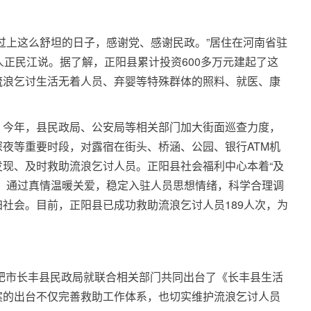
过上这么舒坦的日子，感谢党、感谢民政。”居住在河南省驻
人正民江说。据了解，正阳县累计投资600多万元建起了这
流浪乞讨生活无着人员、弃婴等特殊群体的照料、就医、康
，今年，县民政局、公安局等相关部门加大街面巡查力度，
夜等重要时段，对露宿在街头、桥涵、公园、银行ATM机
现、及时救助流浪乞讨人员。正阳县社会福利中心本着“及
，通过真情温暖关爱，稳定入驻人员思想情绪，科学合理调
社会。目前，正阳县已成功救助流浪乞讨人员189人次，为
合肥市长丰县民政局就联合相关部门共同出台了《长丰县生活
案的出台不仅完善救助工作体系，也切实维护流浪乞讨人员