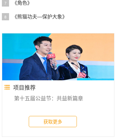
《角色》
7
《熊猫功夫—保护大象》
8
项目推荐
第十五届公益节：共益新篇章
获取更多