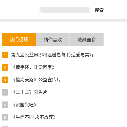
搜索
热门视频
猜你喜欢
收藏最多
第九届公益界即将温暖启幕 传递爱与美好
1
《黄手环，让爱回家》
2
《擦亮天路》公益宣传片
3
《二十二》预告片
4
《家国兴旺》
5
《生而不同 永不放弃》
6