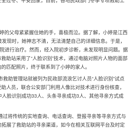
安全过冬、平安回家，目前，各地民政部门冬季专项救助工
小婷的父母紧紧握住她的手，喜极而泣。据了解，小婷是江西
被发现时，她神志不清，无法清楚自己的详细信息。于是，
医院进行治疗。然而，经入院初步诊断，未发现明显问题。据
救助站采用了“人脸识别”技术，通过电脑对照片人物的面部
内的匹配照片，终于联系到了小婷的家人。
昌市救助管理站就被列为民政部流浪乞讨人员“人脸识别”试点
受助人员，联合公安部门利用人像比对技术进行身份核查，
中人脸识别成功33人、头条寻亲成功3人、其他寻亲方式成
“通过将传统的实地查询、电话查询、登报寻亲等寻亲方式与
效地拓展了救助站的寻亲渠道，如今在相关互联网平台及时定