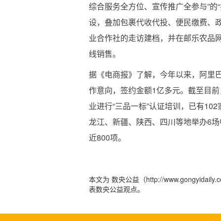
综合服务全方位、宣传推广全参与”的
设，叠加包裹代收代投、便民缴费、
业合作社的走访建档，并在邮乐农品网
线销售。
据《电商报》了解，今年以来，阿里巴
作意向，签约金额1亿多元。截至目前
业进行“三品一标”认证培训，已有10
龙江、新疆、陕西、四川等地举办6
近800项。
本文为 数央公益（http://www.gong
表数央公益观点。