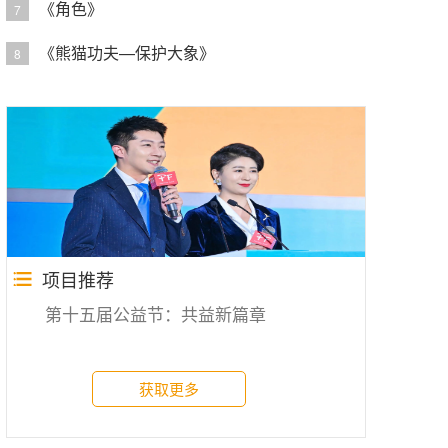
《角色》
7
《熊猫功夫—保护大象》
8
项目推荐
第十五届公益节：共益新篇章
获取更多