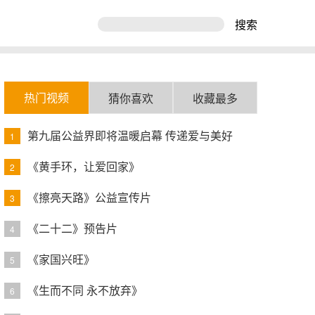
搜索
热门视频
猜你喜欢
收藏最多
第九届公益界即将温暖启幕 传递爱与美好
1
《黄手环，让爱回家》
2
《擦亮天路》公益宣传片
3
《二十二》预告片
4
《家国兴旺》
5
《生而不同 永不放弃》
6