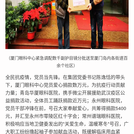
（厦门眼科中心紧急调配数千副护目镜分批送至厦门岛内各街道百
余个社区）
全民抗疫情，党员当先锋。在集团党委书记陈逸恬的带头
下，厦门眼科中心党员爱心捐款数万元，为抗疫行动贡献
力量；青岛华厦眼科医院，携手微尘开展援助武汉疫区公
益捐款活动，全体员工踊跃捐款近万元；永州眼科医院，
党员干部冲锋在前，号召大家奉献爱心，共筹得捐款5400
元，并汇至永州市零陵区红十字会；常州谱瑞眼科医院，
积极响应当地卫健委发出的"关爱生命，温暖寒冬"号召，广
大职工纷纷撸起袖子参加献血活动，既缓解临床用血紧