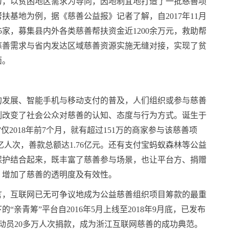
为，以贫困地区需求为导向，因地制宜地打造了一批慈善项
扶基地为例，据《慈善公益报》记者了解，自2017年11月
5家，募集县内外各类慈善帮扶资金近1200余万元，救助帮
的慈善需求与省内发达区域慈善资源实施无缝对接，实现了贫
面。
的发展、智能手机与移动支付的普及，人们组织或参与慈善
刻改变了社会公众对慈善的认知、态度与行为方式。诞生于
仅2018年前7个月，就有超过151万的商家参与该慈善项
9亿人次，善款总额达1.76亿元。还有支付宝蚂蚁森林等公益
保护结合起来，既丰富了慈善参与场景，也让平台方、捐赠
，增加了慈善的透明度及有效性。
言，互联网已无可争议地成为公益慈善组织项目筹款的最重
亲青筹”平台自2016年5月上线至2018年9月底，已发布
元，动员20多万人次捐款，成为浙江互联网慈善的成功典范。