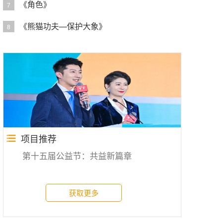
《角色》
7
《熊猫功夫—保护大象》
8
项目推荐
第十五届公益节：共益新篇章
获取更多