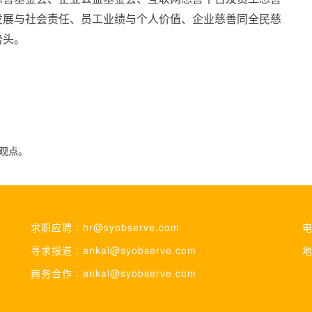
发展与社会责任、员工业绩与个人价值、企业慈善同全民慈
势头。
观点。
求职应聘 : hr@syobserve.com
电
寻求报道 : ankai@syobserve.com
地
商务合作 : ankai@syobserve.com