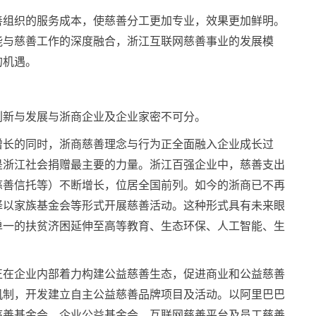
善组织的服务成本，使慈善分工更加专业，效果更加鲜明。
能与慈善工作的深度融合，浙江互联网慈善事业的发展模
的机遇。
创新与发展与浙商企业及企业家密不可分。
增长的同时，浙商慈善理念与行为正全面融入企业成长过
是浙江社会捐赠最主要的力量。浙江百强企业中，慈善支出
慈善信托等）不断增长，位居全国前列。如今的浙商已不再
择以家族基金会等形式开展慈善活动。这种形式具有未来眼
单一的扶贫济困延伸至高等教育、生态环保、人工智能、生
正在企业内部着力构建公益慈善生态，促进商业和公益慈善
机制，开发建立自主公益慈善品牌项目及活动。以阿里巴巴
慈善基金会、企业公益基金会、互联网慈善平台及员工慈善