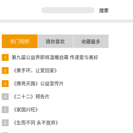
搜索
热门视频
猜你喜欢
收藏最多
第九届公益界即将温暖启幕 传递爱与美好
1
《黄手环，让爱回家》
2
《擦亮天路》公益宣传片
3
《二十二》预告片
4
《家国兴旺》
5
《生而不同 永不放弃》
6