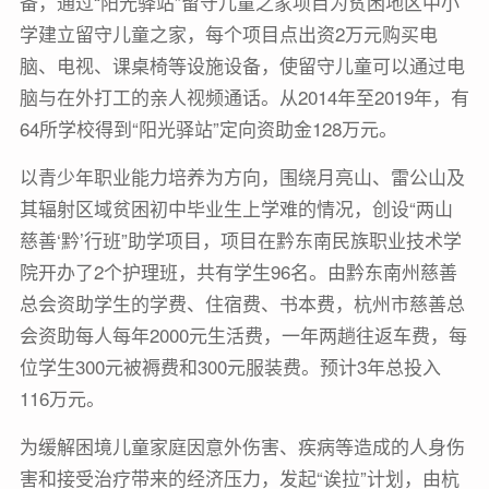
备，通过“阳光驿站”留守儿童之家项目为贫困地区中小
学建立留守儿童之家，每个项目点出资2万元购买电
脑、电视、课桌椅等设施设备，使留守儿童可以通过电
脑与在外打工的亲人视频通话。从2014年至2019年，有
64所学校得到“阳光驿站”定向资助金128万元。
以青少年职业能力培养为方向，围绕月亮山、雷公山及
其辐射区域贫困初中毕业生上学难的情况，创设“两山
慈善‘黔’行班”助学项目，项目在黔东南民族职业技术学
院开办了2个护理班，共有学生96名。由黔东南州慈善
总会资助学生的学费、住宿费、书本费，杭州市慈善总
会资助每人每年2000元生活费，一年两趟往返车费，每
位学生300元被褥费和300元服装费。预计3年总投入
116万元。
为缓解困境儿童家庭因意外伤害、疾病等造成的人身伤
害和接受治疗带来的经济压力，发起“诶拉”计划，由杭