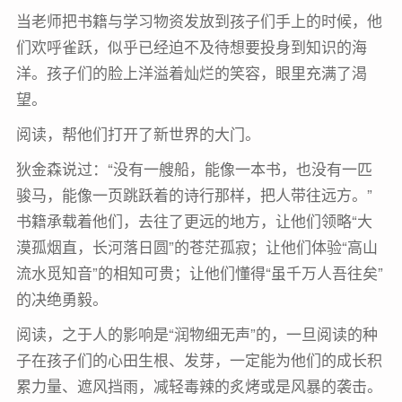
当老师把书籍与学习物资发放到孩子们手上的时候，他
们欢呼雀跃，似乎已经迫不及待想要投身到知识的海
洋。孩子们的脸上洋溢着灿烂的笑容，眼里充满了渴
望。
阅读，帮他们打开了新世界的大门。
狄金森说过：“没有一艘船，能像一本书，也没有一匹
骏马，能像一页跳跃着的诗行那样，把人带往远方。”
书籍承载着他们，去往了更远的地方，让他们领略“大
漠孤烟直，长河落日圆”的苍茫孤寂；让他们体验“高山
流水觅知音”的相知可贵；让他们懂得“虽千万人吾往矣”
的决绝勇毅。
阅读，之于人的影响是“润物细无声”的，一旦阅读的种
子在孩子们的心田生根、发芽，一定能为他们的成长积
累力量、遮风挡雨，减轻毒辣的炙烤或是风暴的袭击。