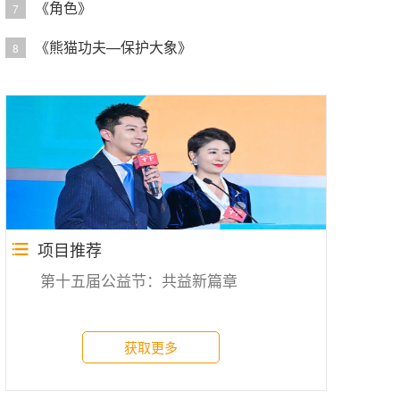
《角色》
7
《熊猫功夫—保护大象》
8
项目推荐
第十五届公益节：共益新篇章
获取更多