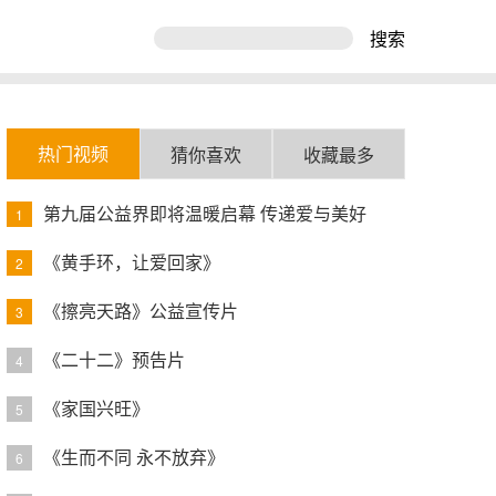
搜索
热门视频
猜你喜欢
收藏最多
第九届公益界即将温暖启幕 传递爱与美好
1
《黄手环，让爱回家》
2
《擦亮天路》公益宣传片
3
《二十二》预告片
4
《家国兴旺》
5
《生而不同 永不放弃》
6