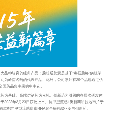
大品种培育的经典产品；脑栓通胶囊是基于“毒损脑络”病机学
丸为岭南名药的代表产品。此外，公司累计有29个品规通过仿
全国药品集中采购中中选。
成药为基础、高端仿制药为依托、创新药为引领的多层次研发体
2023年3月23日获批上市。抗甲型流感1类新药昂拉地韦片于
球首款靶向甲型流感病毒RNA聚合酶PB2亚基的创新药。