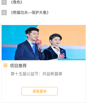
《角色》
7
《熊猫功夫—保护大象》
8
项目推荐
第十五届公益节：共益新篇章
获取更多