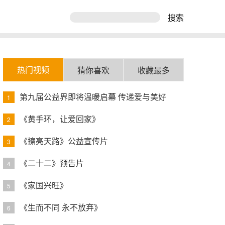
搜索
热门视频
猜你喜欢
收藏最多
第九届公益界即将温暖启幕 传递爱与美好
1
《黄手环，让爱回家》
2
《擦亮天路》公益宣传片
3
《二十二》预告片
4
《家国兴旺》
5
《生而不同 永不放弃》
6